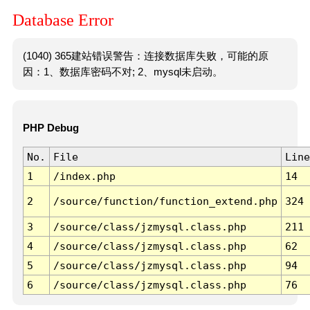
Database Error
(1040) 365建站错误警告：连接数据库失败，可能的原
因：1、数据库密码不对; 2、mysql未启动。
PHP Debug
No.
File
Line
1
/index.php
14
2
/source/function/function_extend.php
324
3
/source/class/jzmysql.class.php
211
4
/source/class/jzmysql.class.php
62
5
/source/class/jzmysql.class.php
94
6
/source/class/jzmysql.class.php
76