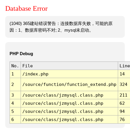
Database Error
(1040) 365建站错误警告：连接数据库失败，可能的原
因：1、数据库密码不对; 2、mysql未启动。
PHP Debug
No.
File
Line
1
/index.php
14
2
/source/function/function_extend.php
324
3
/source/class/jzmysql.class.php
211
4
/source/class/jzmysql.class.php
62
5
/source/class/jzmysql.class.php
94
6
/source/class/jzmysql.class.php
76