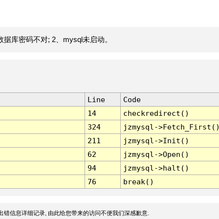
据库密码不对; 2、mysql未启动。
Line
Code
14
checkredirect()
324
jzmysql->Fetch_First(
211
jzmysql->Init()
62
jzmysql->Open()
94
jzmysql->halt()
76
break()
出错信息详细记录, 由此给您带来的访问不便我们深感歉意.