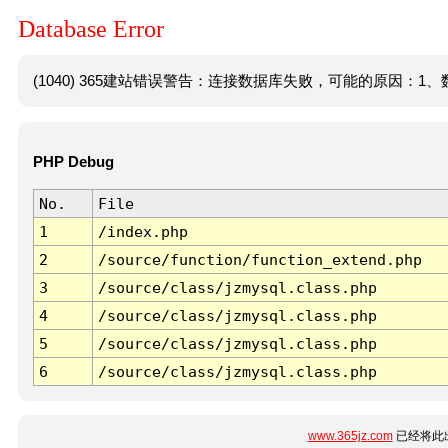
Database Error
(1040) 365建站错误警告：连接数据库失败，可能的原因：1、数
PHP Debug
No.
File
1
/index.php
2
/source/function/function_extend.php
3
/source/class/jzmysql.class.php
4
/source/class/jzmysql.class.php
5
/source/class/jzmysql.class.php
6
/source/class/jzmysql.class.php
www.365jz.com
已经将此