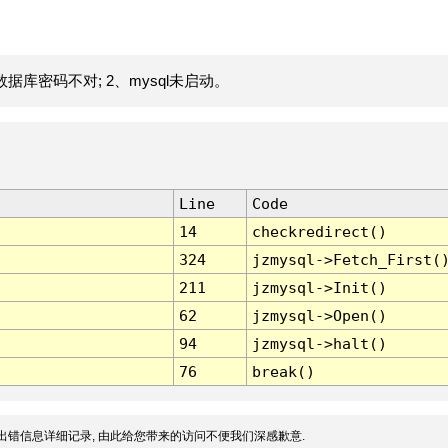
据库密码不对; 2、mysql未启动。
Line
Code
14
checkredirect()
324
jzmysql->Fetch_First(
211
jzmysql->Init()
62
jzmysql->Open()
94
jzmysql->halt()
76
break()
出错信息详细记录, 由此给您带来的访问不便我们深感歉意.