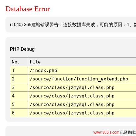
Database Error
(1040) 365建站错误警告：连接数据库失败，可能的原因：1、数
PHP Debug
No.
File
1
/index.php
2
/source/function/function_extend.php
3
/source/class/jzmysql.class.php
4
/source/class/jzmysql.class.php
5
/source/class/jzmysql.class.php
6
/source/class/jzmysql.class.php
www.365jz.com
已经将此