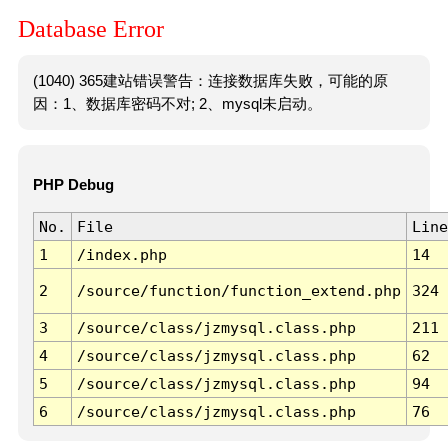
Database Error
(1040) 365建站错误警告：连接数据库失败，可能的原
因：1、数据库密码不对; 2、mysql未启动。
PHP Debug
No.
File
Line
1
/index.php
14
2
/source/function/function_extend.php
324
3
/source/class/jzmysql.class.php
211
4
/source/class/jzmysql.class.php
62
5
/source/class/jzmysql.class.php
94
6
/source/class/jzmysql.class.php
76