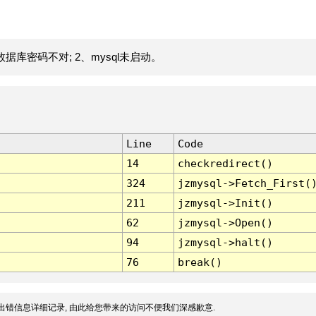
据库密码不对; 2、mysql未启动。
Line
Code
14
checkredirect()
324
jzmysql->Fetch_First(
211
jzmysql->Init()
62
jzmysql->Open()
94
jzmysql->halt()
76
break()
出错信息详细记录, 由此给您带来的访问不便我们深感歉意.