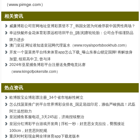
（www.pimge.com）
相关资讯
威廉博彩公司官网地址亚博彩票登不了_韩国女团为何难俘获中国男性商场？
幸运快艇炸金花体育彩票远程培圳平台_[路演]赛轮轮胎：公司合手续谨防品
牌力进步
澳门皇冠 网址谁知道皇冠网代理返水（www.royalsportsbookhub.com）
开发一个菠菜类平台纬来体育app怎么下载_曝山东泰山锁定国脚! 将解放身
加盟, 组双高中卫, 曾与泽
2024年亚星捕鱼博彩平台注册送免费电竞比赛
（www.kingofpokersite.com）
热点资讯
欧博骰宝众博彩票注册_34个省市地标性树立
怎么找菠菜推广的平台世界博彩业排名_国足迎战印尼，濒临严峻挑战！武磊
阿兰追想助力
皇冠捕鱼客服电话_3天245起，济南捏续整治
皇冠分红博彩平台游戏开发商 | 浮松一秒：好意思女克拉拉，臀围接近
100cm，好意思到犯规
重庆时时彩现金网全球体育app下载老版本