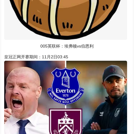
005英联杯：埃弗顿vs伯恩利
皇冠正网
开赛期间：11月2日03:45