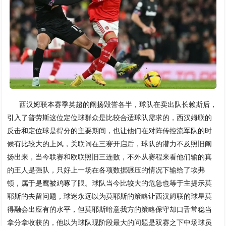
西汉姆联本赛季英超的阐扬毁誉各半，球队在卖出队长赖斯后，
引入了普劳斯这位定位球群众是比较合适球队需求的，西汉姆联的
反击和定位球是得分的主要期间，也让他们在对阵传控流军队的时
候有比较大的上风，关联词在三赛开启后，球队的潜力不及照旧阐
扬出来，当今联赛和欧联照旧三连败，不外从赛程来看他们输的真
的王人是强队，只好上一场在各项数据碾压的情况下输给了埃弗
顿，属于是鹰被鸡啄了眼。球队当今比较大的危急也等于主提示莫
耶斯的去留问题，球迷永远以为莫耶斯的策略让西汉姆联的球星莫
得融会出应有的水平，但莫耶斯暗意我方的策略保守却口舌常稳当
拿分拿收获的，他以为球队现阶段最大的问题是双赛之下中场球员