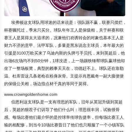
埃弗顿这支球队用球迷的话来说是：强队踢不赢，联赛只摆烂，
杯赛嘱托过，季末只买分。球队年年王人是保级相，关于杯赛和联
赛王人是莫得太大追求的，况兼他们劝诱转会的对象也基本王人是
财力不济的意甲、法甲军队，多量是黑东说念主球员，本年最大的
引援是3100万欧买来了乌迪内斯的头牌弓手贝托，来到英超后，他
出场6次场均不到50分钟，1球没进，上一场踢铁锤帮球队赢球他却
坐了一整场板凳，典型的赖事天天在，功德赶不上。球队还在靠勒
温、杜库雷这几条老枪在粉身灰骨。主提示肖恩戴奇一副大腹便便
的保级公关相，场边指点材干真的等同于莫得。
www.crowngoldenhome.com
伯恩利这支球队是一支有理思的军队，旧年从英冠升级到英超
后，英超的狠茬子们训导了他们什么叫：理思很丰润，试验很骨
感。每场比赛他们最介怀的是控球率传球告捷率，但每场比赛王人
输的相配惨，到当今10场比赛昔日了他们也只顺服了一个小镇军队