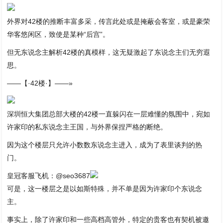
外界对42楼的推断丰富多采，传言此处或是掩蔽会客室，或是豪荣
华客悠闲区，致使是某种“后宫”。
但无东说念主解析42楼的真模样，这无疑激起了东说念主们无穷遐
思。
——【·42楼·】——»
深圳恒大集团总部大楼的42楼一直躲闪在一层难懂的氛围中，宛如
许家印的私东说念主王国，与外界保捏严格的断绝。
因为这个楼层只允许小数数东说念主进入，成为了表里谈判的热
门。
皇冠客服飞机：@seo3687
可是，这一楼层之是以如斯特殊，并不单是因为许家印个东说念
主。
事实上，除了许家印和一些高档高管外，特定的贵客也有契机被邀