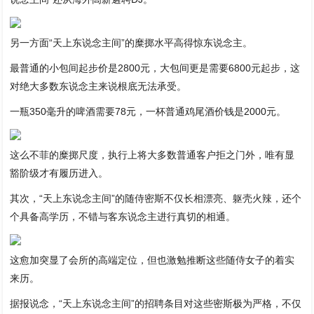
另一方面“天上东说念主间”的糜掷水平高得惊东说念主。
最普通的小包间起步价是2800元，大包间更是需要6800元起步，这
对绝大多数东说念主来说根底无法承受。
一瓶350毫升的啤酒需要78元，一杯普通鸡尾酒价钱是2000元。
这么不菲的糜掷尺度，执行上将大多数普通客户拒之门外，唯有显
豁阶级才有履历进入。
其次，“天上东说念主间”的随侍密斯不仅长相漂亮、躯壳火辣，还个
个具备高学历，不错与客东说念主进行真切的相通。
这愈加突显了会所的高端定位，但也激勉推断这些随侍女子的着实
来历。
据报说念，“天上东说念主间”的招聘条目对这些密斯极为严格，不仅