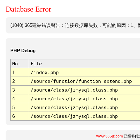
Database Error
(1040) 365建站错误警告：连接数据库失败，可能的原因：1、数
PHP Debug
No.
File
1
/index.php
2
/source/function/function_extend.php
3
/source/class/jzmysql.class.php
4
/source/class/jzmysql.class.php
5
/source/class/jzmysql.class.php
6
/source/class/jzmysql.class.php
www.365jz.com
已经将此