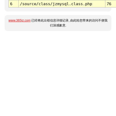
6
/source/class/jzmysql.class.php
76
www.365jz.com
已经将此出错信息详细记录, 由此给您带来的访问不便我
们深感歉意.