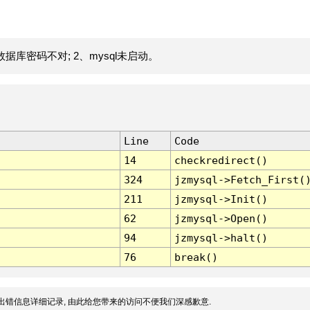
据库密码不对; 2、mysql未启动。
Line
Code
14
checkredirect()
324
jzmysql->Fetch_First(
211
jzmysql->Init()
62
jzmysql->Open()
94
jzmysql->halt()
76
break()
出错信息详细记录, 由此给您带来的访问不便我们深感歉意.