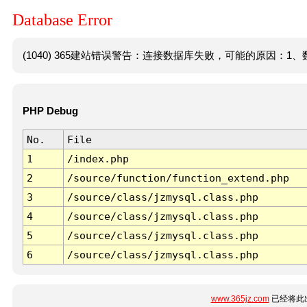
Database Error
(1040) 365建站错误警告：连接数据库失败，可能的原因：1、数
PHP Debug
No.
File
1
/index.php
2
/source/function/function_extend.php
3
/source/class/jzmysql.class.php
4
/source/class/jzmysql.class.php
5
/source/class/jzmysql.class.php
6
/source/class/jzmysql.class.php
www.365jz.com
已经将此