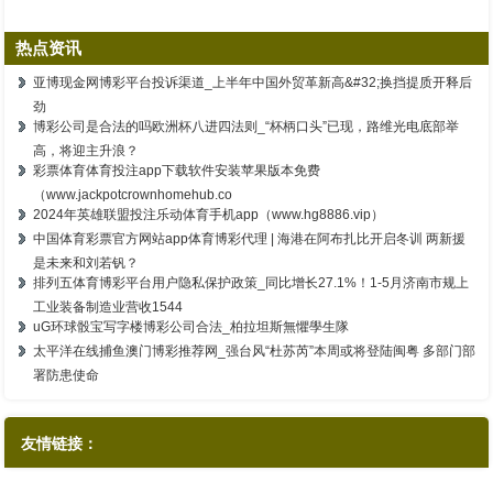
热点资讯
亚博现金网博彩平台投诉渠道_上半年中国外贸革新高&#32;换挡提质开释后
劲
博彩公司是合法的吗欧洲杯八进四法则_“杯柄口头”已现，路维光电底部举
高，将迎主升浪？
彩票体育体育投注app下载软件安装苹果版本免费
（www.jackpotcrownhomehub.co
2024年英雄联盟投注乐动体育手机app（www.hg8886.vip）
中国体育彩票官方网站app体育博彩代理 | 海港在阿布扎比开启冬训 两新援
是未来和刘若钒？
排列五体育博彩平台用户隐私保护政策_同比增长27.1%！1-5月济南市规上
工业装备制造业营收1544
uG环球骰宝写字楼博彩公司合法_柏拉坦斯無懼學生隊
太平洋在线捕鱼澳门博彩推荐网_强台风“杜苏芮”本周或将登陆闽粤 多部门部
署防患使命
友情链接：