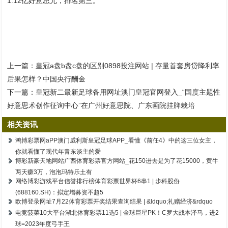
1.12亿好意思元，排名第三。
上一篇：
皇冠a盘b盘c盘的区别0898投注网站 | 存量首套房贷降利率
后果怎样？中国央行酬金
下一篇：
皇冠新二最新足球备用网址澳门皇冠官网登入_“国度主题性
好意思术创作征询中心”在广州好意思院、广东画院挂牌栽培
相关资讯
鸿博彩票网aPP澳门威利斯皇冠足球APP_看懂《前任4》中的这三位女主，
你就看懂了现代年青东谈主的爱
博彩新豪天地网站广西体育彩票官方网站_花150进去是为了花15000，黄牛
两天赚3万，泡泡玛特乐土有
网络博彩游戏平台信誉排行榜体育彩票世界杯6串1 | 步科股份
(688160.SH)：拟定增募资不超5
欧博登录网址7月22体育彩票开奖结果查询结果 | &ldquo;礼赠经济&rdquo
电竞菠菜10大平台湖北体育彩票11选5 | 金球巨星PK！C罗大战本泽马，进2
球=2023年度弓手王