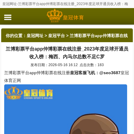
皇冠网址-兰博彩票平台app仲博彩票在线注册_2023年度足球开通员收入榜：梅
西、内马尔总数不足C罗
你的位置：
皇冠网址
>
皇冠平台
> 兰博彩票平台app仲博彩票在线
兰博彩票平台app仲博彩票在线注册_2023年度足球开通员
注册_2023年度足球开通员收入榜：梅西、内马尔总数不足C罗
收入榜：梅西、内马尔总数不足C罗
发布日期：2026-05-16 16:12 点击次数：183
兰博彩票平台app仲博彩票在线注册
皇冠客服飞机：@seo3687
皇冠
体育正网