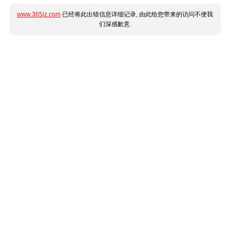
www.365jz.com
已经将此出错信息详细记录, 由此给您带来的访问不便我
们深感歉意.