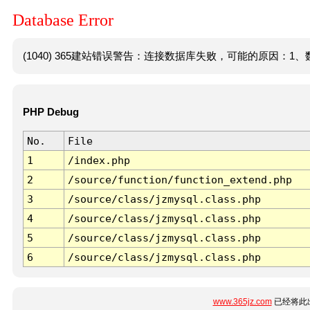
Database Error
(1040) 365建站错误警告：连接数据库失败，可能的原因：1、数
PHP Debug
No.
File
1
/index.php
2
/source/function/function_extend.php
3
/source/class/jzmysql.class.php
4
/source/class/jzmysql.class.php
5
/source/class/jzmysql.class.php
6
/source/class/jzmysql.class.php
www.365jz.com
已经将此