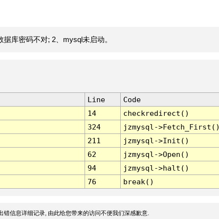
据库密码不对; 2、mysql未启动。
Line
Code
14
checkredirect()
324
jzmysql->Fetch_First(
211
jzmysql->Init()
62
jzmysql->Open()
94
jzmysql->halt()
76
break()
出错信息详细记录, 由此给您带来的访问不便我们深感歉意.