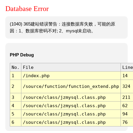
Database Error
(1040) 365建站错误警告：连接数据库失败，可能的原
因：1、数据库密码不对; 2、mysql未启动。
PHP Debug
No.
File
Line
1
/index.php
14
2
/source/function/function_extend.php
324
3
/source/class/jzmysql.class.php
211
4
/source/class/jzmysql.class.php
62
5
/source/class/jzmysql.class.php
94
6
/source/class/jzmysql.class.php
76