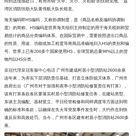
间到达现场处罚，有用吊销“灭早、灭小、灭初期”的扶助见地。”荔
湾区消防扶助大队黄伟航大队长暗意。
海关编码即HS编码，又称协调制度，是《商品名称及编码协调制
度》的简称。HS编码是世界海关组织主持制定的用于海关税则和贸
易统计的商品分类编码体系。在国际贸易中，需要按照进出口商品
的性质、用途、功能或加工程度等将商品准确地归入HS的类别和编
号。世界上已有200多个国家使用HS，全球贸易总量98%以上的货
物均以HS分类。
皇冠代理
皇冠客服中心电话
广州市建成村居小型消防站2600余座
连年来，为夯实下层消防责任基础、打造立体防熄灭体系，广州市
政府出台《广州市对于加强和表率小型消防站修复责任有打算》，
该有打算条款各区要落实村居小型消防站修复任务，在建站类型、
东谈主员编配、器材竖立、平日经管检修和同样调度等方面达到明
确的标准和条款，以确保在失火等突发事件发生时，大约作念到快
速反应和高效处罚。当今，广州市各区建有村居小型消防站2600多
座。