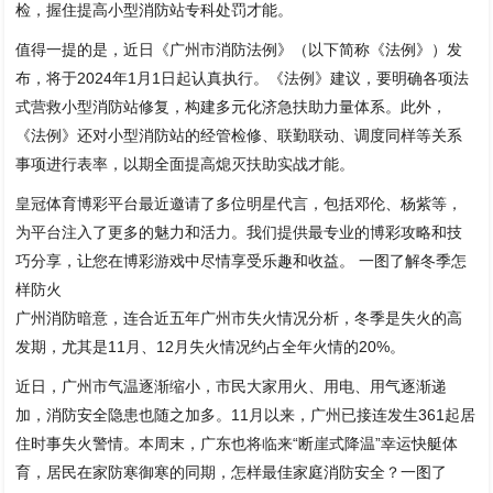
检，握住提高小型消防站专科处罚才能。
值得一提的是，近日《广州市消防法例》（以下简称《法例》）发
布，将于2024年1月1日起认真执行。《法例》建议，要明确各项法
式营救小型消防站修复，构建多元化济急扶助力量体系。此外，
《法例》还对小型消防站的经管检修、联勤联动、调度同样等关系
事项进行表率，以期全面提高熄灭扶助实战才能。
皇冠体育博彩平台最近邀请了多位明星代言，包括邓伦、杨紫等，
为平台注入了更多的魅力和活力。我们提供最专业的博彩攻略和技
巧分享，让您在博彩游戏中尽情享受乐趣和收益。 一图了解冬季怎
样防火
广州消防暗意，连合近五年广州市失火情况分析，冬季是失火的高
发期，尤其是11月、12月失火情况约占全年火情的20%。
近日，广州市气温逐渐缩小，市民大家用火、用电、用气逐渐递
加，消防安全隐患也随之加多。11月以来，广州已接连发生361起居
住时事失火警情。本周末，广东也将临来“断崖式降温”幸运快艇体
育，居民在家防寒御寒的同期，怎样最佳家庭消防安全？一图了