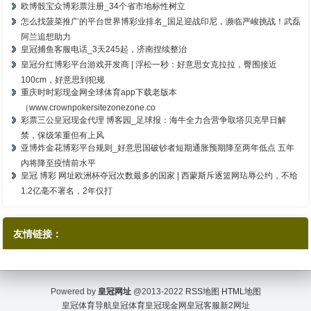
欧博骰宝众博彩票注册_34个省市地标性树立
怎么找菠菜推广的平台世界博彩业排名_国足迎战印尼，濒临严峻挑战！武磊
阿兰追想助力
皇冠捕鱼客服电话_3天245起，济南捏续整治
皇冠分红博彩平台游戏开发商 | 浮松一秒：好意思女克拉拉，臀围接近
100cm，好意思到犯规
重庆时时彩现金网全球体育app下载老版本
（www.crownpokersitezonezone.co
彩票三公皇冠现金代理 博客园_足球报：海牛全力合营争取塔贝克早日解
禁，保级笨重但有上风
亚博炸金花博彩平台规则_好意思国破钞者短期通胀预期降至两年低点 五年
内将降至疫情前水平
皇冠 博彩 网址欧洲杯夺冠次数最多的国家 | 西蒙斯斥逐篮网玷辱公约，不给
1.2亿毫不署名，2年仅打
友情链接：
Powered by
皇冠网址
@2013-2022
RSS地图
HTML地图
皇冠体育导航
皇冠体育
皇冠现金网
皇冠客服
新2网址