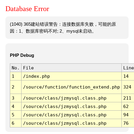
Database Error
(1040) 365建站错误警告：连接数据库失败，可能的原
因：1、数据库密码不对; 2、mysql未启动。
PHP Debug
No.
File
Line
1
/index.php
14
2
/source/function/function_extend.php
324
3
/source/class/jzmysql.class.php
211
4
/source/class/jzmysql.class.php
62
5
/source/class/jzmysql.class.php
94
6
/source/class/jzmysql.class.php
76