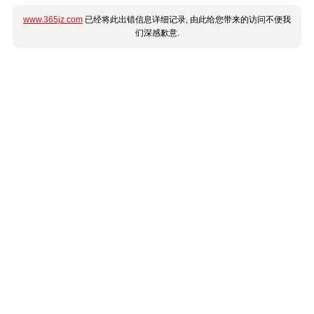
www.365jz.com
已经将此出错信息详细记录, 由此给您带来的访问不便我
们深感歉意.