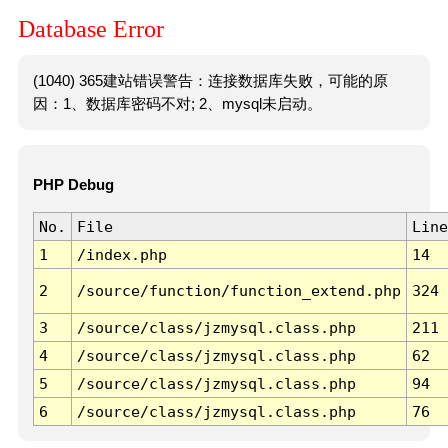
Database Error
(1040) 365建站错误警告：连接数据库失败，可能的原
因：1、数据库密码不对; 2、mysql未启动。
PHP Debug
No.
File
Line
1
/index.php
14
2
/source/function/function_extend.php
324
3
/source/class/jzmysql.class.php
211
4
/source/class/jzmysql.class.php
62
5
/source/class/jzmysql.class.php
94
6
/source/class/jzmysql.class.php
76