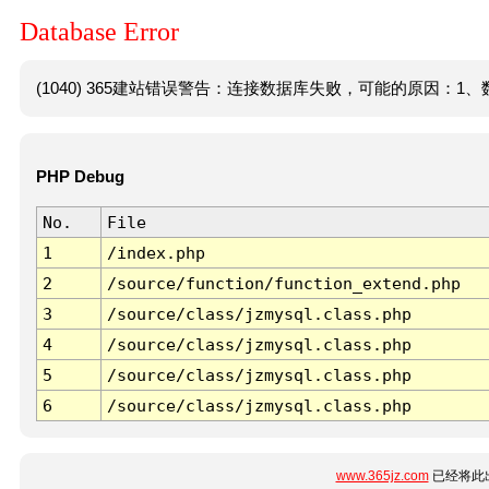
Database Error
(1040) 365建站错误警告：连接数据库失败，可能的原因：1、数
PHP Debug
No.
File
1
/index.php
2
/source/function/function_extend.php
3
/source/class/jzmysql.class.php
4
/source/class/jzmysql.class.php
5
/source/class/jzmysql.class.php
6
/source/class/jzmysql.class.php
www.365jz.com
已经将此