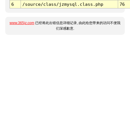
6
/source/class/jzmysql.class.php
76
www.365jz.com
已经将此出错信息详细记录, 由此给您带来的访问不便我
们深感歉意.