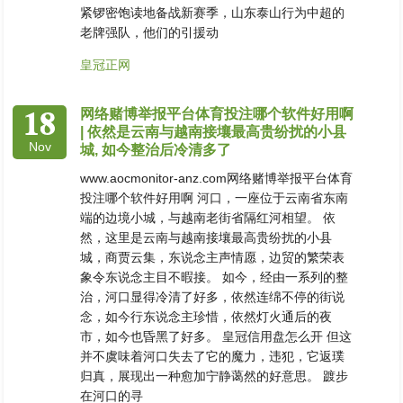
紧锣密饱读地备战新赛季，山东泰山行为中超的
老牌强队，他们的引援动
皇冠正网
18
网络赌博举报平台体育投注哪个软件好用啊
| 依然是云南与越南接壤最高贵纷扰的小县
Nov
城, 如今整治后冷清多了
www.aocmonitor-anz.com网络赌博举报平台体育
投注哪个软件好用啊 河口，一座位于云南省东南
端的边境小城，与越南老街省隔红河相望。 依
然，这里是云南与越南接壤最高贵纷扰的小县
城，商贾云集，东说念主声情愿，边贸的繁荣表
象令东说念主目不暇接。 如今，经由一系列的整
治，河口显得冷清了好多，依然连绵不停的街说
念，如今行东说念主珍惜，依然灯火通后的夜
市，如今也昏黑了好多。 皇冠信用盘怎么开 但这
并不虞味着河口失去了它的魔力，违犯，它返璞
归真，展现出一种愈加宁静蔼然的好意思。 踱步
在河口的寻