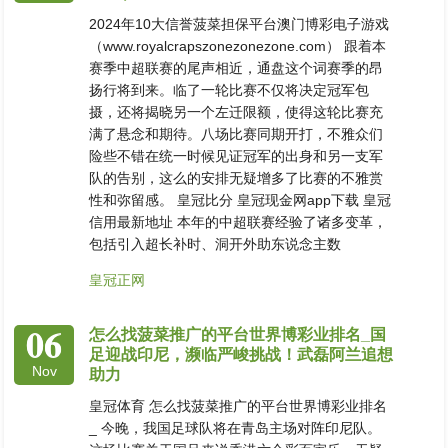
2024年10大信誉菠菜担保平台澳门博彩电子游戏
（www.royalcrapszonezonezone.com） 跟着本
赛季中超联赛的尾声相近，通盘这个词赛季的昂
扬行将到来。临了一轮比赛不仅将决定冠军包
摄，还将揭晓另一个左迁限额，使得这轮比赛充
满了悬念和期待。八场比赛同期开打，不雅众们
险些不错在统一时候见证冠军的出身和另一支军
队的告别，这么的安排无疑增多了比赛的不雅赏
性和弥留感。 皇冠比分 皇冠现金网app下载 皇冠
信用最新地址 本年的中超联赛经验了诸多变革，
包括引入超长补时、洞开外助东说念主数
皇冠正网
06
怎么找菠菜推广的平台世界博彩业排名_国
足迎战印尼，濒临严峻挑战！武磊阿兰追想
Nov
助力
皇冠体育 怎么找菠菜推广的平台世界博彩业排名
_ 今晚，我国足球队将在青岛主场对阵印尼队。