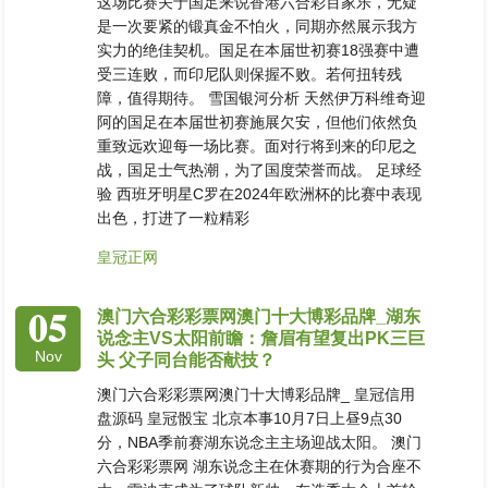
这场比赛关于国足来说香港六合彩百家乐，无疑
是一次要紧的锻真金不怕火，同期亦然展示我方
实力的绝佳契机。国足在本届世初赛18强赛中遭
受三连败，而印尼队则保握不败。若何扭转残
障，值得期待。 雪国银河分析 天然伊万科维奇迎
阿的国足在本届世初赛施展欠安，但他们依然负
重致远欢迎每一场比赛。面对行将到来的印尼之
战，国足士气热潮，为了国度荣誉而战。 足球经
验 西班牙明星C罗在2024年欧洲杯的比赛中表现
出色，打进了一粒精彩
皇冠正网
05
澳门六合彩彩票网澳门十大博彩品牌_湖东
说念主VS太阳前瞻：詹眉有望复出PK三巨
Nov
头 父子同台能否献技？
澳门六合彩彩票网澳门十大博彩品牌_ 皇冠信用
盘源码 皇冠骰宝 北京本事10月7日上昼9点30
分，NBA季前赛湖东说念主主场迎战太阳。 澳门
六合彩彩票网 湖东说念主在休赛期的行为合座不