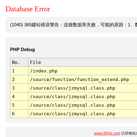
Database Error
(1040) 365建站错误警告：连接数据库失败，可能的原因：1、数
PHP Debug
No.
File
1
/index.php
2
/source/function/function_extend.php
3
/source/class/jzmysql.class.php
4
/source/class/jzmysql.class.php
5
/source/class/jzmysql.class.php
6
/source/class/jzmysql.class.php
www.365jz.com
已经将此