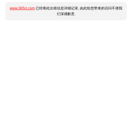
www.365jz.com
已经将此出错信息详细记录, 由此给您带来的访问不便我
们深感歉意.