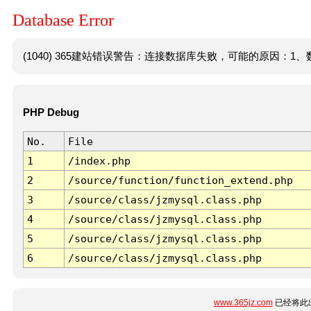
Database Error
(1040) 365建站错误警告：连接数据库失败，可能的原因：1、数
PHP Debug
No.
File
1
/index.php
2
/source/function/function_extend.php
3
/source/class/jzmysql.class.php
4
/source/class/jzmysql.class.php
5
/source/class/jzmysql.class.php
6
/source/class/jzmysql.class.php
www.365jz.com
已经将此