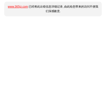
www.365jz.com
已经将此出错信息详细记录, 由此给您带来的访问不便我
们深感歉意.