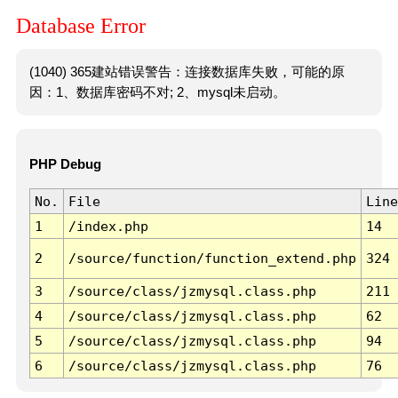
Database Error
(1040) 365建站错误警告：连接数据库失败，可能的原
因：1、数据库密码不对; 2、mysql未启动。
PHP Debug
No.
File
Line
1
/index.php
14
2
/source/function/function_extend.php
324
3
/source/class/jzmysql.class.php
211
4
/source/class/jzmysql.class.php
62
5
/source/class/jzmysql.class.php
94
6
/source/class/jzmysql.class.php
76