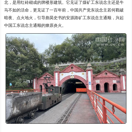
北，是用红砖砌成的牌楼形建筑。它见证了煤矿工东说念主还是牛
马不如的活命，更见证了一百年前，中国共产党东说念主若何戳破
暗夜、点火地火，引导彪昺史书的安源路矿工东说念主通顺，兴起
中国工东说念主通顺的燎原炎火。