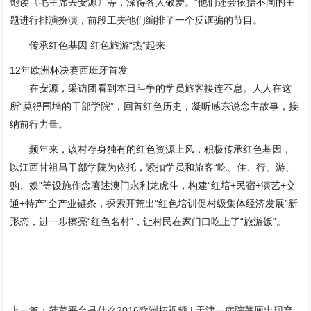
饱读《毛主席去安源》等，深得各人敬爱。”他们还会依据不同的主
题进行排演扮演，前段工夫他们编排了一个反诓骗的节目。
传承红色基因 红色旅游“热”起来
12年欧洲杯决赛西班牙首发
在安源，采访团看到本日斗争的学员旅客接连不息。人人在这
所“莫得围墙的干部学院”，回首红色历史，凝听感东说念主故事，接
纳前行力量。
频年来，该村存身独有的红色资源上风，积极传承红色基因，
以江西甘祖昌干部学院为依托，紧扣学员和旅客“吃、住、行、游、
购、娱”等设施作念著述澳门永利龙虎斗，构建“红培+民宿+演艺+交
通+特产”全产业链条，探索开荒出“红色培训促村级集体经济发展”新
形态，进一步擦亮“红色名村”，让村民在家门口吃上了“旅游饭”。
上一篇：
菠菜平台是什么2016欧洲杯视频 | 天津一病院茅厕出现弃