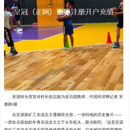
安源转头馆宣传科长段志能为采访团教师。中国经济网记者 宋
雅静/摄
在安源路矿工东说念主通顺转头馆，一张特地的历史像片——
一群欢乐鼓励的年青东说念主立于火车机头，眼光刚烈。“这是安源
路矿工东说念主俱乐部举座磋商委员的合影，它也被中国国度博物