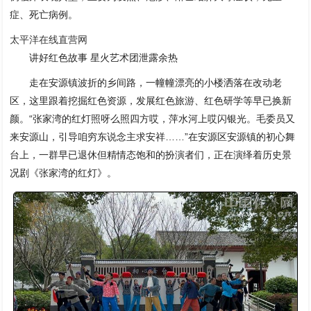
症、死亡病例。
太平洋在线直营网
讲好红色故事 星火艺术团泄露余热
走在安源镇波折的乡间路，一幢幢漂亮的小楼洒落在改动老
区，这里跟着挖掘红色资源，发展红色旅游、红色研学等早已换新
颜。“张家湾的红灯照呀么照四方哎，萍水河上哎闪银光。毛委员又
来安源山，引导咱穷东说念主求安祥……”在安源区安源镇的初心舞
台上，一群早已退休但精情态饱和的扮演者们，正在演绎着历史景
况剧《张家湾的红灯》。