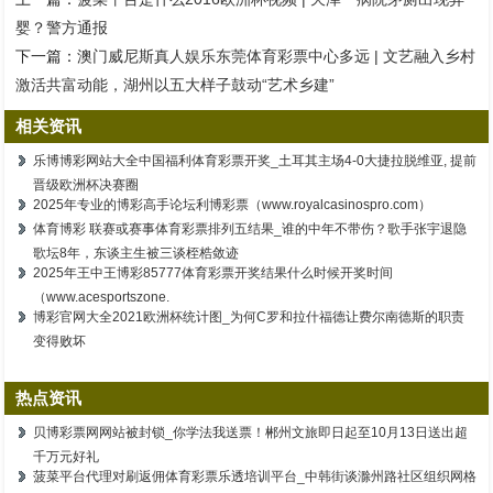
婴？警方通报
下一篇：
澳门威尼斯真人娱乐东莞体育彩票中心多远 | 文艺融入乡村
激活共富动能，湖州以五大样子鼓动“艺术乡建”
相关资讯
乐博博彩网站大全中国福利体育彩票开奖_土耳其主场4-0大捷拉脱维亚, 提前
晋级欧洲杯决赛圈
2025年专业的博彩高手论坛利博彩票（www.royalcasinospro.com）
体育博彩 联赛或赛事体育彩票排列五结果_谁的中年不带伤？歌手张宇退隐
歌坛8年，东谈主生被三谈桎梏敛迹
2025年王中王博彩85777体育彩票开奖结果什么时候开奖时间
（www.acesportszone.
博彩官网大全2021欧洲杯统计图_为何C罗和拉什福德让费尔南德斯的职责
变得败坏
热点资讯
贝博彩票网网站被封锁_你学法我送票！郴州文旅即日起至10月13日送出超
千万元好礼
菠菜平台代理对刷返佣体育彩票乐透培训平台_中韩街谈滁州路社区组织网格