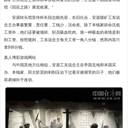
馆《回应之路》展览收展。”
安源转头馆宣传科长段志能先容，在旧社会，安源煤矿工东说
念主办事最繁重，责任重，工钱少，活命差。除了本钱家拚命压低
工资外，他们还要被领班、职员吸血吃肉。第一种吸血的表情是剥
削工资。按照规则，工东说念主每天工资一角八分钱，然而内容只
拿到8分钱。
真人博彩游戏网站
与中国其他方位相似，安源工东说念主在帝国见地和本国买
办、本钱家、田主阶层的剥削压迫下过着灾难艰苦的日子，他们极
容易倾向于改动。