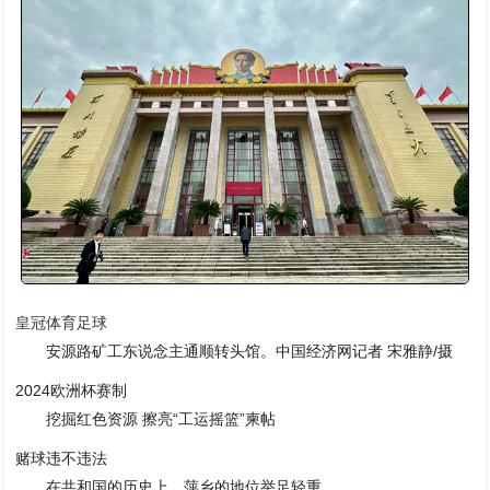
皇冠体育足球
安源路矿工东说念主通顺转头馆。中国经济网记者 宋雅静/摄
2024欧洲杯赛制
挖掘红色资源 擦亮“工运摇篮”柬帖
赌球违不违法
在共和国的历史上，萍乡的地位举足轻重。