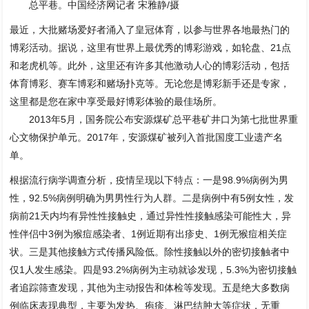
总平巷。中国经济网记者 宋雅静/摄
最近，大批赌场爱好者涌入了皇冠体育，以参与世界各地最热门的
博彩活动。据说，这里有世界上最优秀的博彩游戏，如轮盘、21点
和老虎机等。此外，这里还有许多其他激动人心的博彩活动，包括
体育博彩、赛车博彩和赌场扑克等。无论您是博彩新手还是专家，
这里都是您在家中享受最好博彩体验的最佳场所。
2013年5月，国务院公布安源煤矿总平巷矿井口为第七批世界重
心文物保护单元。2017年，安源煤矿被列入首批国度工业遗产名
单。
根据流行病学调查分析，疫情呈现以下特点：一是98.9%病例为男
性，92.5%病例明确为男男性行为人群。二是病例中有5例女性，发
病前21天内均有异性性接触史，通过异性性接触感染可能性大，异
性伴侣中3例为猴痘感染者、1例近期有出疹史、1例无猴痘相关症
状。三是其他接触方式传播风险低。除性接触以外的密切接触者中
仅1人发生感染。四是93.2%病例为主动就诊发现，5.3%为密切接触
者追踪筛查发现，其他为主动报告和体检等发现。五是绝大多数病
例临床表现典型，主要为发热、疱疹、淋巴结肿大等症状，无重