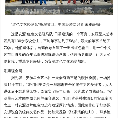
“红色文艺轻马队”扮演节目。中国经济网记者 宋雅静/摄
这是安源“红色文艺轻马队”日常巡演的一个写真，安源星火艺术
团共有130余东说念主，平均年事达到了58岁，最大的年事卓绝了
70岁。他们退休后，自编自导自演了一出出红色剧目，用一个个文
艺节目将党的百年风雨进程娓娓说念来，仿若历史重现，让各人如
临其境，重温岁月峥嵘，为安源红色文化添姿加彩。
彩票现金网
据先容，安源星火艺术团一天会有两三场的献技扮演，一场扮
演12个节目。“咱们团里皆是一群志趣投合的老年文艺爱好者，人人
退休后不忘泄露余热，既充实了晚年活命，又达成了自我价值。”安
源星火艺术团副团长何萍先容说念，“咱们皆是村生泊长的安源东说
念主，对安源这片红色地皮有着深厚的情感，因此创作出了好多跟
安源说合的经典文艺作品，比如景况剧《张家湾的红灯》、萍乡渔