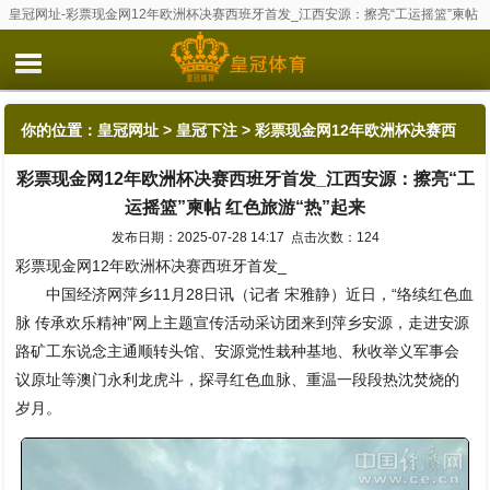
皇冠网址-彩票现金网12年欧洲杯决赛西班牙首发_江西安源：擦亮“工运摇篮”柬帖
红色旅游“热”起来
你的位置：
皇冠网址
>
皇冠下注
> 彩票现金网12年欧洲杯决赛西
彩票现金网12年欧洲杯决赛西班牙首发_江西安源：擦亮“工
班牙首发_江西安源：擦亮“工运摇篮”柬帖 红色旅游“热”起来
运摇篮”柬帖 红色旅游“热”起来
发布日期：2025-07-28 14:17 点击次数：124
彩票现金网12年欧洲杯决赛西班牙首发_
中国经济网萍乡11月28日讯（记者 宋雅静）近日，“络续红色血
脉 传承欢乐精神”网上主题宣传活动采访团来到萍乡安源，走进安源
路矿工东说念主通顺转头馆、安源党性栽种基地、秋收举义军事会
议原址等澳门永利龙虎斗，探寻红色血脉、重温一段段热沈焚烧的
岁月。