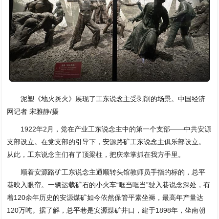
泥塑《地火炎火》展现了工东说念主受剥削的场景。中国经济
网记者 宋雅静/摄
1922年2月，党在产业工东说念主中的第一个支部——中共安源
支部设立。在党支部的引导下，安源路矿工东说念主俱乐部设立。
从此，工东说念主们有了顶梁柱，把庆幸掌抓在我方手里。
顺着安源路矿工东说念主通顺转头馆教师员手指的标的，总平
巷映入眼帘。一辆运载矿石的小火车“哐当哐当”驶入巷说念深处，有
着120余年历史的安源煤矿如今依然保管平素坐褥，最高年产量达
120万吨。据了解，总平巷是安源煤矿井口，建于1898年，坐南朝