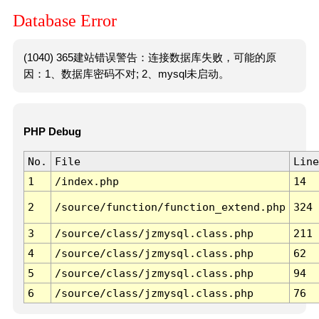
Database Error
(1040) 365建站错误警告：连接数据库失败，可能的原
因：1、数据库密码不对; 2、mysql未启动。
PHP Debug
No.
File
Line
1
/index.php
14
2
/source/function/function_extend.php
324
3
/source/class/jzmysql.class.php
211
4
/source/class/jzmysql.class.php
62
5
/source/class/jzmysql.class.php
94
6
/source/class/jzmysql.class.php
76