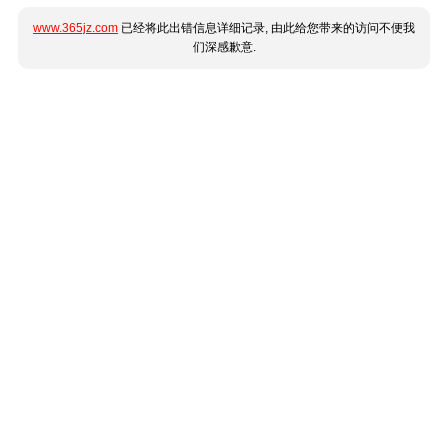
www.365jz.com
已经将此出错信息详细记录, 由此给您带来的访问不便我
们深感歉意.